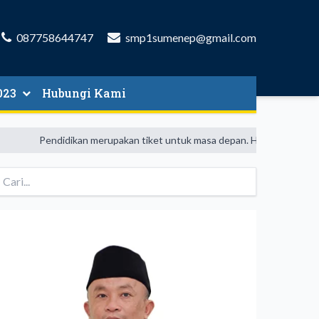
087758644747
smp1sumenep@gmail.com
023
Hubungi Kami
 & SYARAT
E PENDAFTARAN
 PELAKSANAAN
Pendidikan merupakan tiket untuk masa depan. Hari esok untuk oran