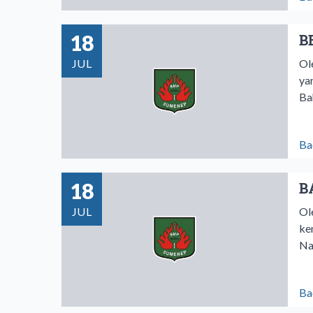
18
B
JUL
Ol
ya
Ba
Ba
18
B
JUL
Ol
ke
Na
Ba