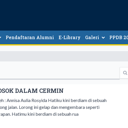
Pendaftaran Alumni
E-Library
Galeri
PPDB 2
JALUR, KUOTA, WAKTU
MEKANISM
JADWAL
OSOK DALAM CERMIN
eh : Annisa Aulia Rosyida Hatiku kini berdiam di sebuah
rong jalan. Lorong ini gelap dan mengembara seperti
rapan. Hatimu kini berdiam di sebuah rua