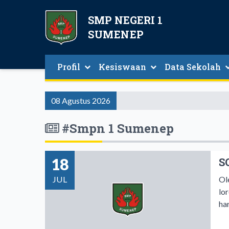
SMP NEGERI 1
SUMENEP
Profil
Kesiswaan
Data Sekolah
Data Guru Dan Tenaga Kependidikan
08 Agustus 2026
#Smpn 1 Sumenep
18
S
JUL
Ol
lo
ha