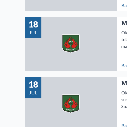
Ba
18
M
JUL
Ol
te
ma
Ba
18
M
JUL
Ol
su
Sa
Ba