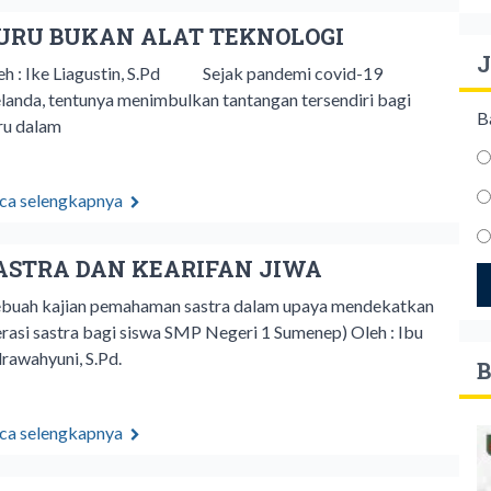
URU BUKAN ALAT TEKNOLOGI
J
eh : Ike Liagustin, S.Pd Sejak pandemi covid-19
landa, tentunya menimbulkan tantangan tersendiri bagi
B
ru dalam
ca selengkapnya
ASTRA DAN KEARIFAN JIWA
ebuah kajian pemahaman sastra dalam upaya mendekatkan
terasi sastra bagi siswa SMP Negeri 1 Sumenep) Oleh : Ibu
drawahyuni, S.Pd.
B
ca selengkapnya