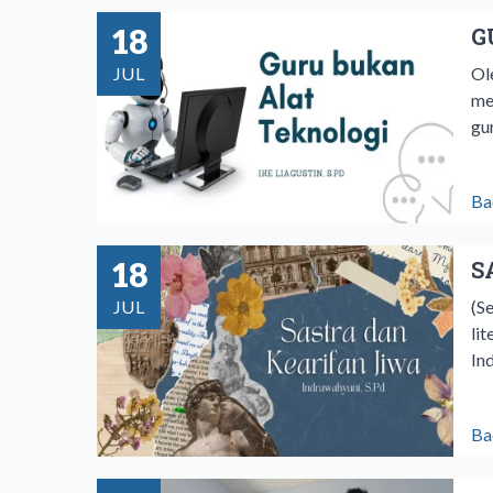
18
G
JUL
Ol
me
gu
Ba
18
S
JUL
(S
li
In
Ba