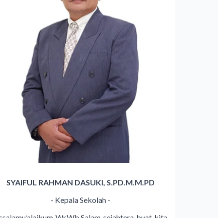
SYAIFUL RAHMAN DASUKI, S.PD.M.M.PD
- Kepala Sekolah -
ssalamu’alaikum Wr.Wb.Salam sejahtera buat kita