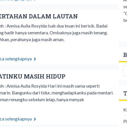
s
“
ERTAHAN DALAM LAUTAN
b
eh : Annisa Aulia Rosyida Isak dua insan ini berisik. Badai
ng hadir hanya sementara. Ombaknya juga masih tenang.
hkan, perahunya juga masih aman.
B
ca selengkapnya
ATINKU MASIH HIDUP
eh : Annisa Aulia Rosyida Hari ini masih sama seperti
T
marin. Bangunku dari tidur, menghadapkanku pada mentari.
mun renungku sebelum lelap, hanya menyak
K
ca selengkapnya
P