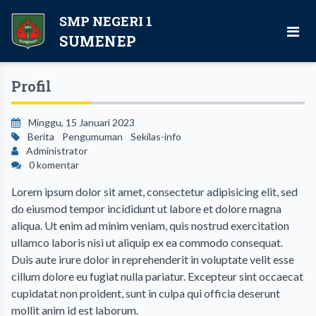
SMP NEGERI 1
SUMENEP
Profil
Minggu, 15 Januari 2023
Berita
Pengumuman
Sekilas-info
Administrator
0 komentar
Lorem ipsum dolor sit amet, consectetur adipisicing elit, sed
do eiusmod tempor incididunt ut labore et dolore magna
aliqua. Ut enim ad minim veniam, quis nostrud exercitation
ullamco laboris nisi ut aliquip ex ea commodo consequat.
Duis aute irure dolor in reprehenderit in voluptate velit esse
cillum dolore eu fugiat nulla pariatur. Excepteur sint occaecat
cupidatat non proident, sunt in culpa qui officia deserunt
mollit anim id est laborum.