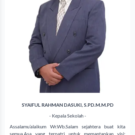
SYAIFUL RAHMAN DASUKI, S.PD.M.M.PD
- Kepala Sekolah -
Assalamu’alaikum Wr.Wb.Salam sejahtera buat kita
semua.Asa yang terpatri untuk memantapkan visi: