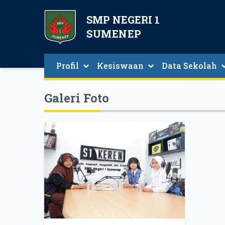
SMP NEGERI 1
SUMENEP
Profil
Kesiswaan
Data Sekolah
Data Guru Dan Tenaga Kependidikan
Galeri Foto