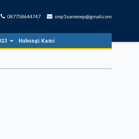
087758644747
smp1sumenep@gmail.com
023
Hubungi Kami
 & SYARAT
E PENDAFTARAN
 PELAKSANAAN