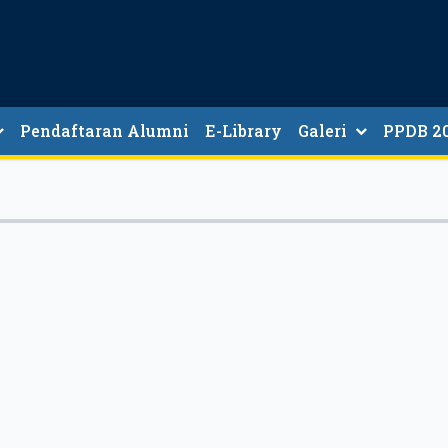
Pendaftaran Alumni
E-Library
Galeri
PPDB 2
JALUR, KUOTA, WAKTU
MEKANISM
JADWAL