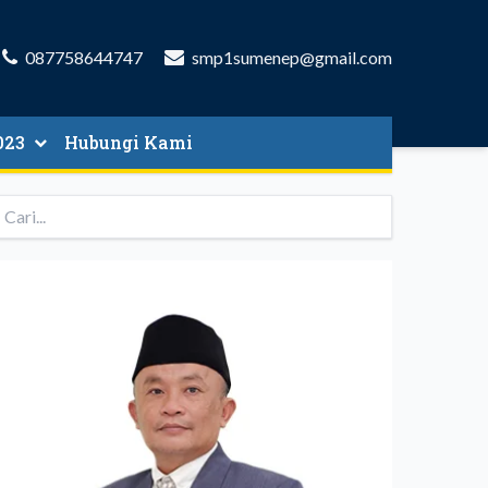
087758644747
smp1sumenep@gmail.com
023
Hubungi Kami
 & SYARAT
E PENDAFTARAN
 PELAKSANAAN