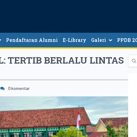
Pendaftaran Alumni
E-Library
Galeri
PPDB 2
JALUR, KUOTA, WAKTU
MEKANISM
JADWAL
L: TERTIB BERLALU LINTAS
0 komentar