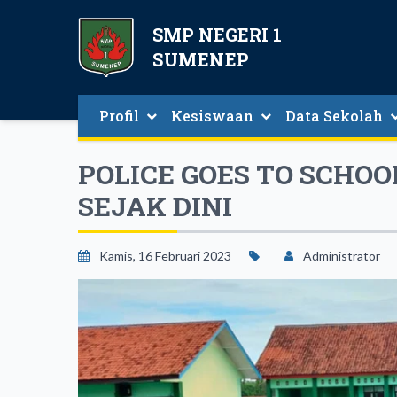
SMP NEGERI 1
SUMENEP
Profil
Kesiswaan
Data Sekolah
Data Guru Dan Tenaga Kependidikan
POLICE GOES TO SCHOO
SEJAK DINI
Kamis, 16 Februari 2023
Administrator